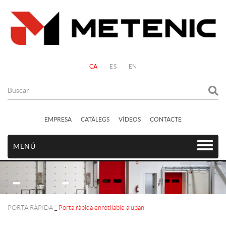
CA
ES
EN
EMPRESA
CATÀLEGS
VÍDEOS
CONTACTE
MENÚ
PORTA RÀPIDA
_
Porta ràpida enrotllable alupan