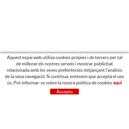
Aquest espai web utiliza cookies pròpies i de tercers per tal
de millorar els nostres serveis i mostrar publicitat
relacionada amb les seves preferències mitjançant l'anàlisis
de la seva navegació. Si continua, entenem que accepta el seu
ús. Pot informar-se sobre la nostra política de cookies
aquí
CONTACTE
Accepto
OLOT
Poligon Industrial de Begudà, Carrer de la Puntia, 20, 17857
Begudà, Girona
972 26 37 47
Tel.: