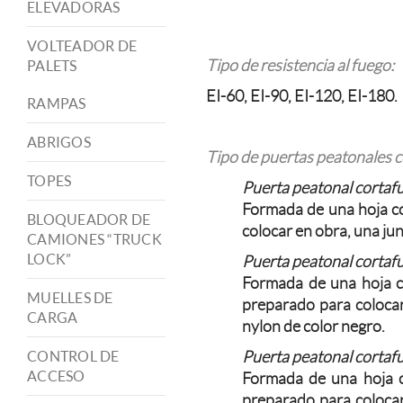
ELEVADORAS
VOLTEADOR DE
Tipo de resistencia al fuego:
PALETS
EI-60, EI-90, EI-120, EI-180.
RAMPAS
ABRIGOS
Tipo de puertas peatonales c
TOPES
Puerta peatonal cortafu
Formada de una hoja co
BLOQUEADOR DE
colocar en obra, una jun
CAMIONES “TRUCK
LOCK”
Puerta peatonal cortafu
Formada de una hoja co
MUELLES DE
preparado para colocar
CARGA
nylon de color negro.
Puerta peatonal cortafu
CONTROL DE
ACCESO
Formada de una hoja c
preparado para colocar