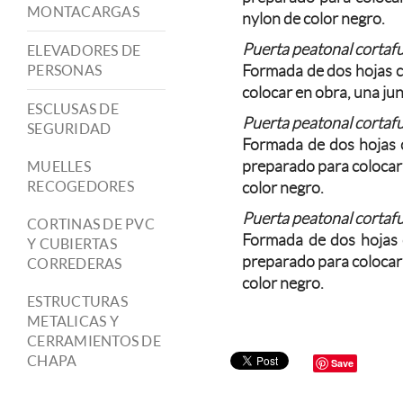
MONTACARGAS
nylon de color negro.
Puerta peatonal cortafu
ELEVADORES DE
Formada de dos hojas c
PERSONAS
colocar en obra, una ju
ESCLUSAS DE
Puerta peatonal cortafu
SEGURIDAD
Formada de dos hojas c
preparado para colocar 
MUELLES
RECOGEDORES
color negro.
Puerta peatonal cortafu
CORTINAS DE PVC
Formada de dos hojas c
Y CUBIERTAS
preparado para colocar 
CORREDERAS
color negro.
ESTRUCTURAS
METALICAS Y
CERRAMIENTOS DE
CHAPA
Save