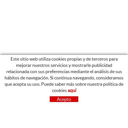
Este sitio web utiliza cookies propias y de terceros para
mejorar nuestros servicios y mostrarle publicidad
relacionada con sus preferencias mediante el análisis de sus
hábitos de navegación. Si continua navegando, consideramos
que acepta su uso. Puede saber más sobre nuestra política de
cookies
aquí
CONTACTO
Acepto
OLOT
Poligon Industrial de Begudà, Carrer de la Puntia, 20, 17857
Begudà, Girona
972 26 37 47
Tel.: