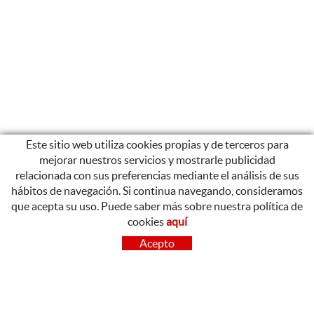
Este sitio web utiliza cookies propias y de terceros para
mejorar nuestros servicios y mostrarle publicidad
relacionada con sus preferencias mediante el análisis de sus
hábitos de navegación. Si continua navegando, consideramos
que acepta su uso. Puede saber más sobre nuestra política de
cookies
aquí
CONTACTO
Acepto
OLOT
Poligon Industrial de Begudà, Carrer de la Puntia, 20, 17857
Begudà, Girona
972 26 37 47
Tel.: