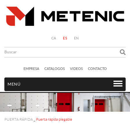
CA
ES
EN
EMPRESA
CATALOGOS
VIDEOS
CONTACTO
MENÚ
PUERTA RÁPIDA
_
Puerta rápida plegable