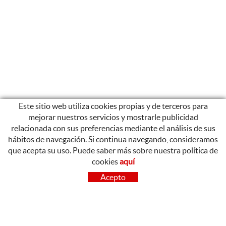
Este sitio web utiliza cookies propias y de terceros para
mejorar nuestros servicios y mostrarle publicidad
relacionada con sus preferencias mediante el análisis de sus
hábitos de navegación. Si continua navegando, consideramos
que acepta su uso. Puede saber más sobre nuestra política de
cookies
aquí
CONTACTO
Acepto
OLOT
Poligon Industrial de Begudà, Carrer de la Puntia, 20, 17857
Begudà, Girona
972 26 37 47
Tel.: