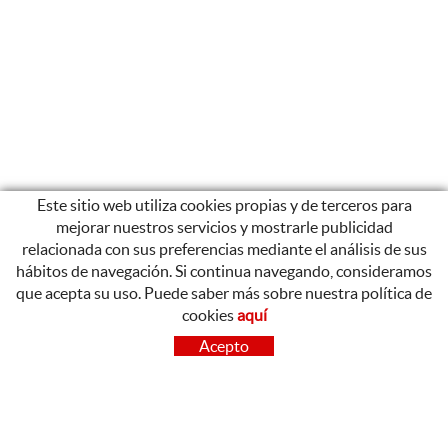
Este sitio web utiliza cookies propias y de terceros para
mejorar nuestros servicios y mostrarle publicidad
relacionada con sus preferencias mediante el análisis de sus
hábitos de navegación. Si continua navegando, consideramos
que acepta su uso. Puede saber más sobre nuestra política de
cookies
aquí
CONTACTO
Acepto
OLOT
Poligon Industrial de Begudà, Carrer de la Puntia, 20, 17857
Begudà, Girona
972 26 37 47
Tel.: