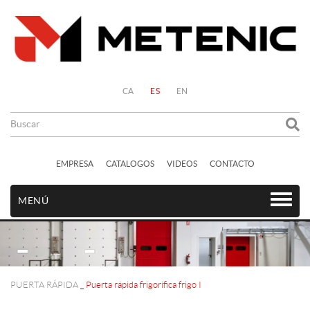
CA
ES
EN
EMPRESA
CATALOGOS
VIDEOS
CONTACTO
MENÚ
PUERTA RÁPIDA
_
Puerta rápida frigorífica frigo I