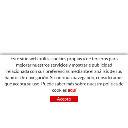
Este sitio web utiliza cookies propias y de terceros para
mejorar nuestros servicios y mostrarle publicidad
relacionada con sus preferencias mediante el análisis de sus
hábitos de navegación. Si continua navegando, consideramos
que acepta su uso. Puede saber más sobre nuestra política de
cookies
aquí
CONTACTO
Acepto
OLOT
Poligon Industrial de Begudà, Carrer de la Puntia, 20, 17857
Begudà, Girona
972 26 37 47
Tel.: