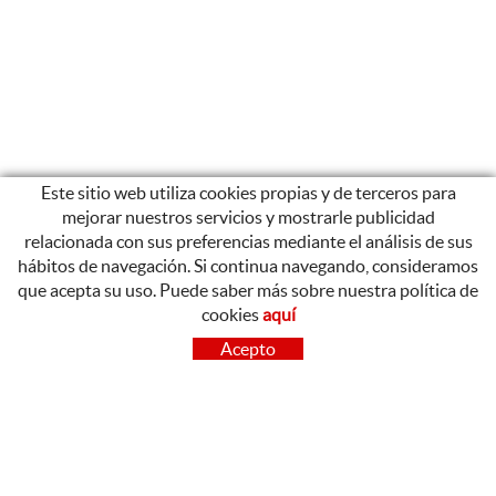
Este sitio web utiliza cookies propias y de terceros para
mejorar nuestros servicios y mostrarle publicidad
relacionada con sus preferencias mediante el análisis de sus
hábitos de navegación. Si continua navegando, consideramos
que acepta su uso. Puede saber más sobre nuestra política de
cookies
aquí
CONTACTO
Acepto
OLOT
Poligon Industrial de Begudà, Carrer de la Puntia, 20, 17857
Begudà, Girona
972 26 37 47
Tel.: